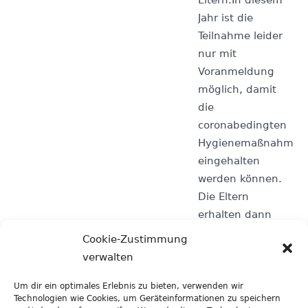
Eltern.In diesem
Jahr ist die
Teilnahme leider
nur mit
Voranmeldung
möglich, damit
die
coronabedingten
Hygienemaßnahmen
eingehalten
werden können.
Die Eltern
erhalten dann
einen festen
Cookie-Zustimmung
Termin, an dem in
verwalten
Kleingruppen die
Kita besichtigt
Um dir ein optimales Erlebnis zu bieten, verwenden wir
Technologien wie Cookies, um Geräteinformationen zu speichern
werden kann.