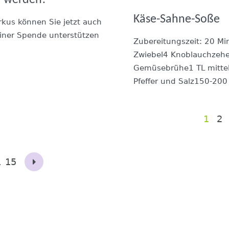
Käse-Sahne-Soße
irkus können Sie jetzt auch
einer Spende unterstützen
Zubereitungszeit: 20 Mi
Zwiebel4 Knoblauchzeh
Gemüsebrühe1 TL mittel
Pfeffer und Salz150-200 
1
2
…
15