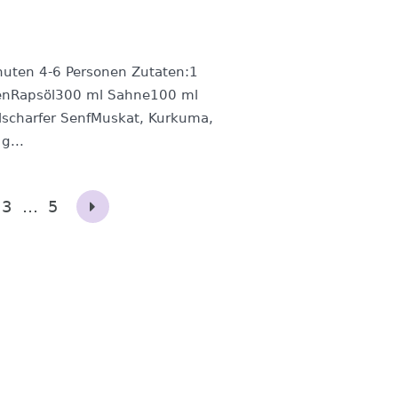
nuten 4-6 Personen Zutaten:1
enRapsöl300 ml Sahne100 ml
scharfer SenfMuskat, Kurkuma,
g...
3
…
5