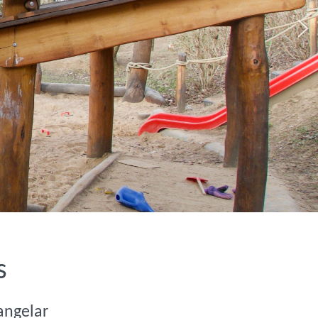
s
angelar