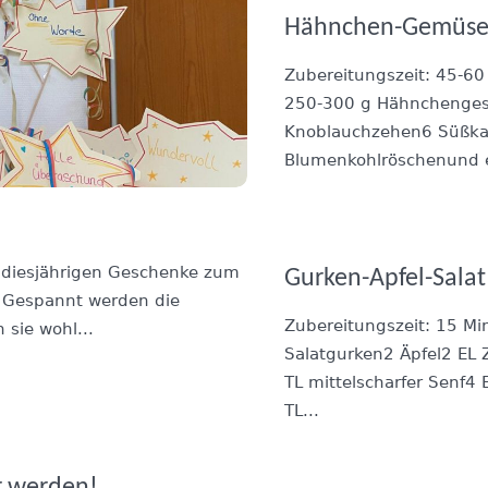
Hähnchen-Gemüse
Zubereitungszeit: 45-60
250-300 g Hähnchenges
Knoblauchzehen6 Süßkart
Blumenkohlröschenund ev
e diesjährigen Geschenke zum
Gurken-Apfel-Salat
 – Gespannt werden die
Zubereitungszeit: 15 M
 sie wohl...
Salatgurken2 Äpfel2 EL 
TL mittelscharfer Senf4
TL...
r werden!