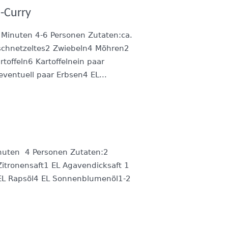
-Curry
 Minuten 4-6 Personen Zutaten:ca.
chnetzeltes2 Zwiebeln4 Möhren2
offeln6 Kartoffelnein paar
entuell paar Erbsen4 EL...
inuten 4 Personen Zutaten:2
Zitronensaft1 EL Agavendicksaft 1
 EL Rapsöl4 EL Sonnenblumenöl1-2