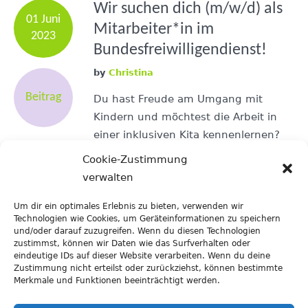
Wir suchen dich (m/w/d) als
01 Juni
Mitarbeiter*in im
2023
Bundesfreiwilligendienst!
by
Christina
Beitrag
Du hast Freude am Umgang mit
Kindern und möchtest die Arbeit in
einer inklusiven Kita kennenlernen?
Du hast Interesse daran, in einem
Cookie-Zustimmung
respektvollen und herzlichen Team
verwalten
herauszufinden, ob deine Zukunft im
pädagogischen Bereich liegt? Dann
Um dir ein optimales Erlebnis zu bieten, verwenden wir
Technologien wie Cookies, um Geräteinformationen zu speichern
freuen wir uns auf deine Bewerbung
und/oder darauf zuzugreifen. Wenn du diesen Technologien
zum Sommer 2023! Bitte sende deine
zustimmst, können wir Daten wie das Surfverhalten oder
eindeutige IDs auf dieser Website verarbeiten. Wenn du deine
Bewerbungsunterlagen an: leitung
Zustimmung nicht erteilst oder zurückziehst, können bestimmte
(at) flohzirkus.org oder Inklusive
Merkmale und Funktionen beeinträchtigt werden.
Kindertagesstätte...