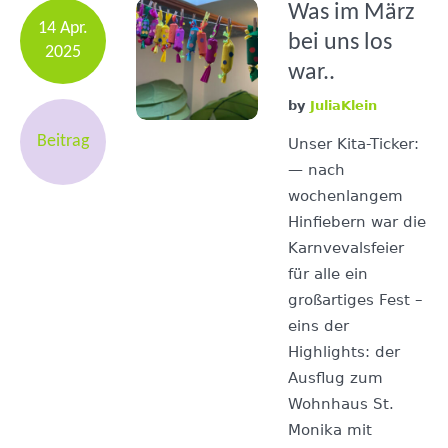
Was im März
14 Apr.
bei uns los
2025
war..
by
JuliaKlein
Beitrag
Unser Kita-Ticker:
— nach
wochenlangem
Hinfiebern war die
Karnvevalsfeier
für alle ein
großartiges Fest –
eins der
Highlights: der
Ausflug zum
Wohnhaus St.
Monika mit