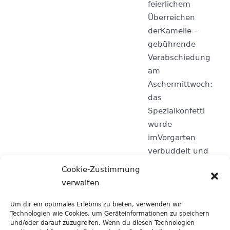
feierlichem
Überreichen
derKamelle –
gebührende
Verabschiedung
am
Aschermittwoch:
das
Spezialkonfetti
wurde
imVorgarten
verbuddelt und
nun warten alle
Cookie-Zustimmung
gespannt darauf,
verwalten
dass die ersten
Blumenwachsen –
Um dir ein optimales Erlebnis zu bieten, verwenden wir
Technologien wie Cookies, um Geräteinformationen zu speichern
spannender
und/oder darauf zuzugreifen. Wenn du diesen Technologien