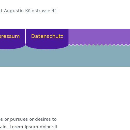
kt Augustin Kölnstrasse 41 -
pressum
Datenschutz
</span>
s or pursues or desires to
 pain. Lorem ipsum dolor sit