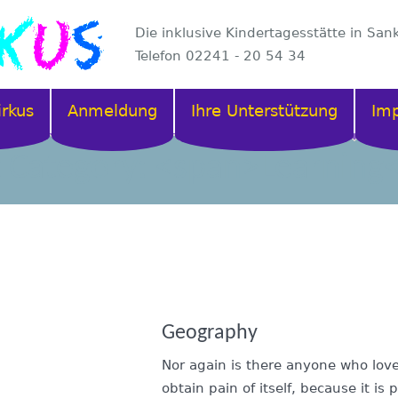
Die inklusive Kindertagesstätte in San
Telefon 02241 - 20 54 34
irkus
Anmeldung
Ihre Unterstützung
Im
t Category: <span>Learning
Geography
Nor again is there anyone who love
obtain pain of itself, because it is