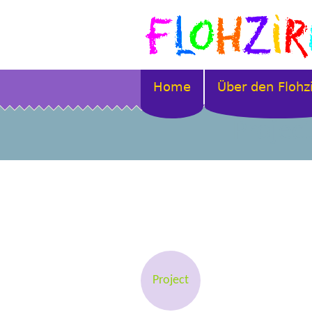
Home
Über den Flohz
Projec
Project