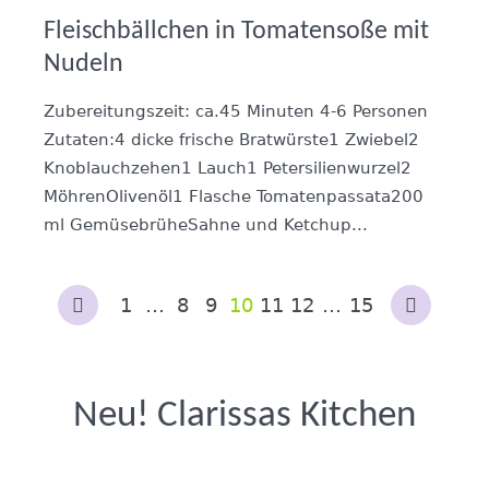
Fleischbällchen in Tomatensoße mit
Nudeln
Zubereitungszeit: ca.45 Minuten 4-6 Personen
Zutaten:4 dicke frische Bratwürste1 Zwiebel2
Knoblauchzehen1 Lauch1 Petersilienwurzel2
MöhrenOlivenöl1 Flasche Tomatenpassata200
ml GemüsebrüheSahne und Ketchup...
1
…
8
9
10
11
12
…
15
Neu! Clarissas Kitchen