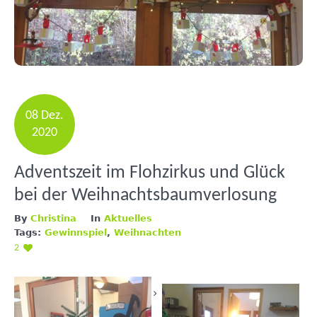
08 Dez.
2020
Adventszeit im Flohzirkus und Glück
bei der Weihnachtsbaumverlosung
By
Christina
In
Aktuelles
Tags:
Gewinnspiel
,
Weihnachten
2