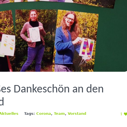
ßes Dankeschön an den
d
Aktuelles
Tags:
Corona
,
Team
,
Vorstand
1