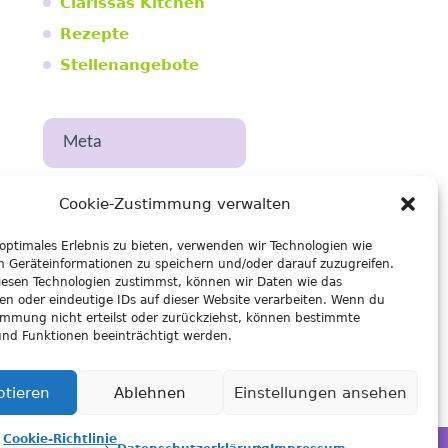
Clarissas Kitchen
Rezepte
Stellenangebote
Meta
Anmelden
Cookie-Zustimmung verwalten
Eintrags-Feed
 optimales Erlebnis zu bieten, verwenden wir Technologien wie
Kommentar-Feed
m Geräteinformationen zu speichern und/oder darauf zuzugreifen.
esen Technologien zustimmst, können wir Daten wie das
WordPress.org
ten oder eindeutige IDs auf dieser Website verarbeiten. Wenn du
immung nicht erteilst oder zurückziehst, können bestimmte
nd Funktionen beeinträchtigt werden.
ptieren
Ablehnen
Einstellungen ansehen
Cookie-Richtlinie