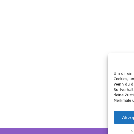
Um dir ein
Cookies, u
Wenn du di
Surfverhal
deine Zust
Merkmale u
Akze